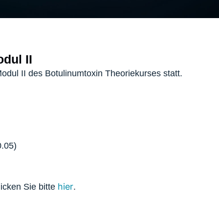
dul II
dul II des Botulinumtoxin Theoriekurses statt.
.05)
hier
icken Sie bitte
.