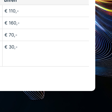
ühren
Teilnahmegeb
€ 110,-
ühren
€ 160,-
€ 70,-
€ 30,-